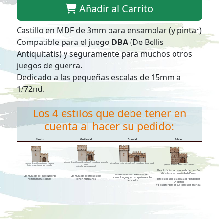
Añadir al Carrito
Castillo en MDF de 3mm para ensamblar (y pintar)
Compatible para el juego
DBA
(De Bellis
Antiquitatis) y seguramente para muchos otros
juegos de guerra.
Dedicado a las pequeñas escalas de 15mm a
1/72nd.
Los 4 estilos que debe tener en
cuenta al hacer su pedido:
Neutro
Occidental
Oriental
Ishtar
ejemplo de estilo occidental con 1 entrada de una sola
ejemplo de estilo neutro con 1 puerta
ejemplo de estilo oriental con 1 entrada en doble pared
pared
ejemplo de Estilo Ishtar con 1 Entrada
(más pequeña que una entrada)
(más alta que una puerta)
El estilo Ishtar se basa en la decoración
de la famosa puerta babilónica.
Los merlones del estilo oriental
Las murallas del Estilo Neutral
Las murallas de otros estilos
son oblongos y los parapetos están
no tienen matacanes
tienen matacanes
Este estilo sólo se aplica a la fachada de
decorados
un castillo
y a los laterales de sus torres de entrada.