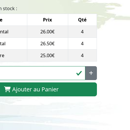
 stock :
le
Prix
Qté
ntal
26.00€
4
tal
26.50€
4
re
25.00€
4
Ajouter au Panier