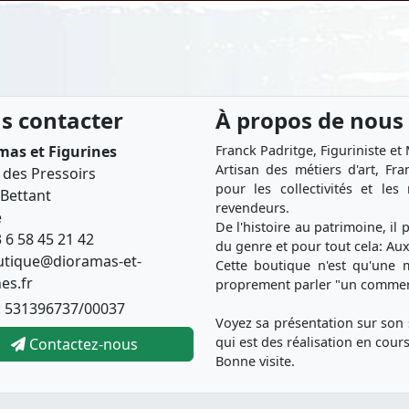
s contacter
À propos de nous
mas et Figurines
Franck Padritge, Figuriniste et
Artisan des métiers d'art, Fr
 des Pressoirs
pour les collectivités et le
Bettant
revendeurs.
e
De l'histoire au patrimoine, il 
 6 58 45 21 42
du genre et pour tout cela: Aux
utique@dioramas-et-
Cette boutique n'est qu'une m
nes.fr
proprement parler "un commer
: 531396737/00037
Voyez sa présentation sur son 
qui est des réalisation en cours
Contactez-nous
Bonne visite.