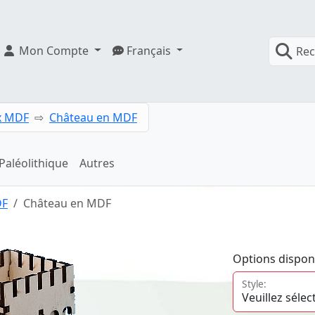
Mon Compte
Français
Rec
x MDF
Château en MDF
Paléolithique
Autres
DF
Château en MDF
Options dispon
Style: