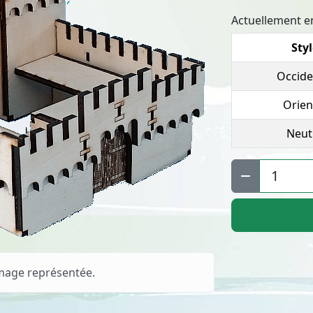
Actuellement en
Sty
Occide
Orien
Neut
Qté :
image représentée.